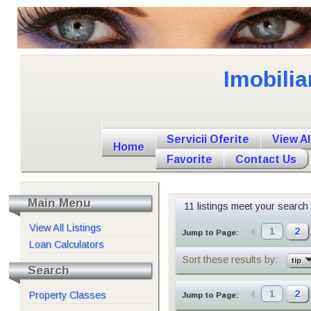
Imobilia
Servicii Oferite
View Al
Home
Favorite
Contact Us
Main Menu
11 listings meet your search c
View All Listings
1
2
Jump to Page:
Loan Calculators
Sort these results by:
tip
Search
1
2
Property Classes
Jump to Page: